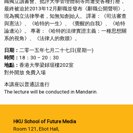
織獨立讀書會、批評大學管理體制等而遭受各種打壓，
最終被迫於2013年12月辭職並發布《辭職公開聲明》。
現為獨立法律學者，知無知創始人。 譯著：《司法審查
與憲法》、《哈特的一生》、《覺醒的自我》、《哈特
論邊沁》。 專著：《哈特的法律實證主義：一種思想關
系的視角》、《法律人的救贖》。
日期：
二零一五年七月二十七日(星期一)
時間：
18：30 – 20：30
地點：
香港大學梁銶琚樓202室
對外開放 免費入場
本講座以普通話進行
The lecture will be conducted in Mandarin.
HKU School of Future Media
Room 121, Eliot Hall,